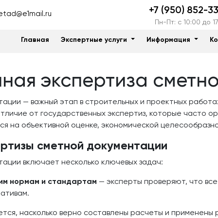
+7 (950) 852-3
etad@e1mail.ru
Пн-Пт: c 10:00 до 1
Главная
Экспертные услуги
Информация
К
ная экспертиза сметн
ации — важный этап в строительных и проектных работа
тличие от государственных экспертиз, которые часто о
ся на объективной оценке, экономической целесообразн
ертизы сметной документации
ации включает несколько ключевых задач:
им нормам и стандартам
— эксперты проверяют, что все
ативам.
тся, насколько верно составлены расчеты и применены