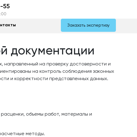
3-55
7:00
онтакты
Заказать экспертизу
ой документации
х, направленный на проверку достоверности и
риентированы на контроль соблюдения законных
ости и корректности представленных данных.
 расценки, объемы работ, материалы и
 расчетные методы.